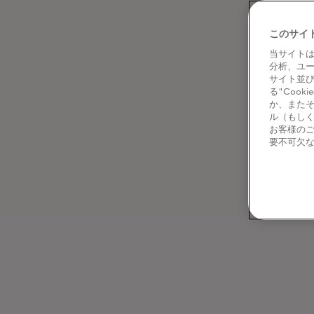
このサイ
当サイトは
分析、ユ
サイト並
る"Coo
か、またそ
ル（もし
お客様の
要不可欠な