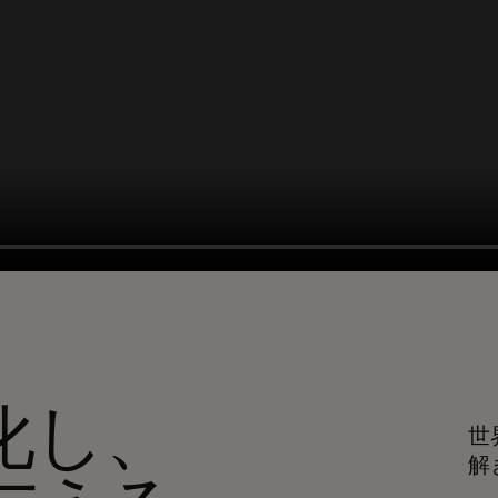
化し、
世
解