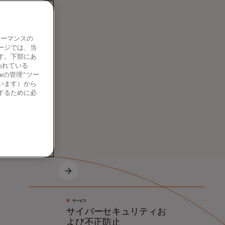
ォーマンスの
ージでは、当
す。下部にあ
われている
eの管理"ツー
います）から
するために必
サービス
サイバーセキュリティお
よび不正防止