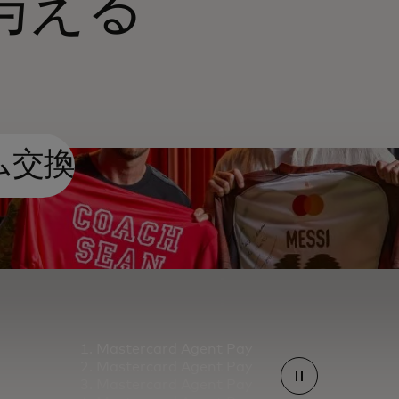
与える
ム交換
Mastercard Agent Pay
Mastercard Agent Pay
Mastercard Agent Pay