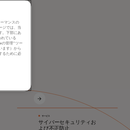
ォーマンスの
ージでは、当
す。下部にあ
われている
eの管理"ツー
います）から
するために必
サービス
サイバーセキュリティお
よび不正防止