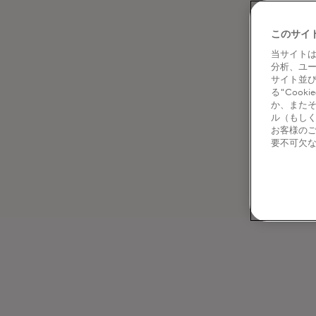
このサイ
当サイトは
分析、ユ
サイト並
る"Coo
か、またそ
ル（もし
お客様の
要不可欠な