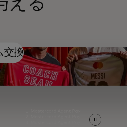
与える
ム交換
Mastercard Agent Pay
Mastercard Agent Pay
Mastercard Agent Pay