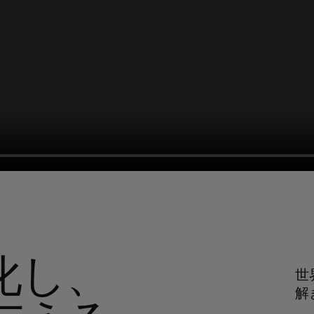
化し、
世
解