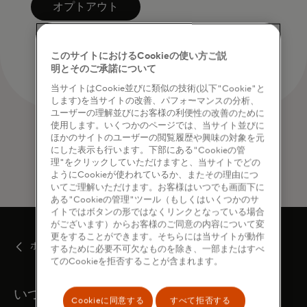
オプトアウト
このサイトにおけるCookieの使い方ご説
明とそのご承諾について
当サイトはCookie並びに類似の技術(以下"Cookie"と
します)を当サイトの改善、パフォーマンスの分析、
ユーザーの理解並びにお客様の利便性の改善のために
使用します。いくつかのページでは、当サイト並びに
ほかのサイトのユーザーの閲覧履歴や興味の対象を元
にした表示も行います。下部にある"Cookieの管
理"をクリックしていただけますと、当サイトでどの
ようにCookieが使われているか、またその理由につ
いてご理解いただけます。お客様はいつでも画面下に
ある"Cookieの管理"ツール（もしくはいくつかのサ
イトではボタンの形ではなくリンクとなっている場合
がございます）からお客様のご同意の内容について変
更をすることができます。そちらには当サイトが動作
ホーム
するために必要不可欠なものを除き、一部またはすべ
てのCookieを拒否することが含まれます。
いつでもサポートします
Cookieに同意する
すべて拒否する